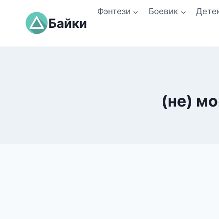
Перейти
Фэнтези
Боевик
Дете
к
Байки
содержимому
(не) м