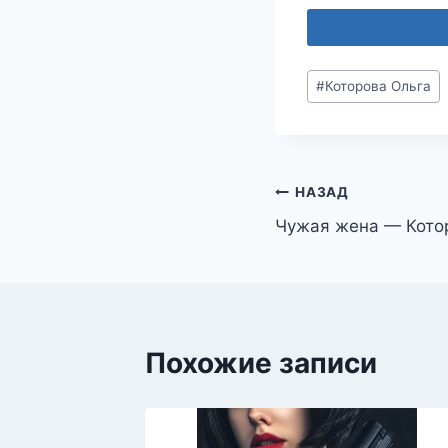
Метки
#
Которова Ольга
записи:
Навигация
НАЗАД
Чужая жена — Кото
по
записям
Похожие записи