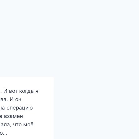
. И вот когда я
ва. И он
 на операцию
 а взамен
нала, что моё
го…