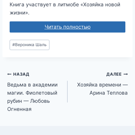
Книга участвует в литмобе «Хозяйка новой
жизни».
Читать полностью
Метки
#
Вероника Шаль
записи:
Навигация
НАЗАД
ДАЛЕЕ
Ведьма в академии
Хозяйка времени —
по
магии. Фиолетовый
Арина Теплова
записям
рубин — Любовь
Огненная