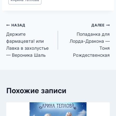
записи:
Навигация
НАЗАД
ДАЛЕЕ
Держите
Попаданка для
по
фармацевта! или
Лорда-Дракона —
записям
Лавка в захолустье
Тоня
— Вероника Шаль
Рождественская
Похожие записи