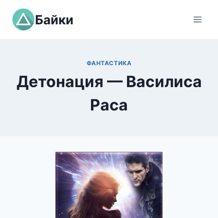
Перейти
Байки
к
содержимому
ФАНТАСТИКА
Детонация — Василиса
Раса