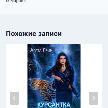
записям
Комарова
Похожие записи