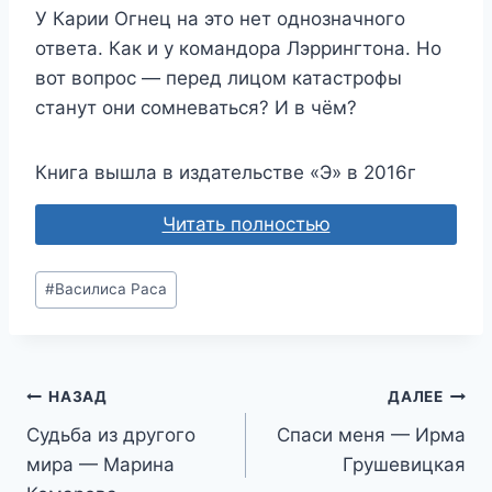
У Карии Огнец на это нет однозначного
ответа. Как и у командора Лэррингтона. Но
вот вопрос — перед лицом катастрофы
станут они сомневаться? И в чём?
Книга вышла в издательстве «Э» в 2016г
Читать полностью
Метки
#
Василиса Раса
записи:
Навигация
НАЗАД
ДАЛЕЕ
Судьба из другого
Спаси меня — Ирма
по
мира — Марина
Грушевицкая