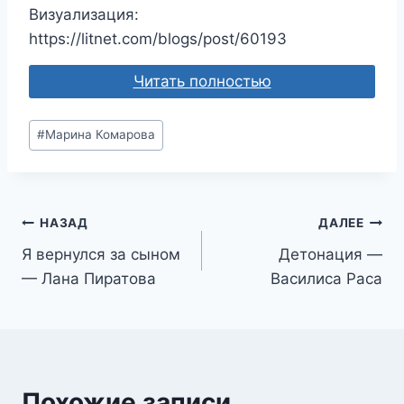
Визуализация:
https://litnet.com/blogs/post/60193
Читать полностью
Метки
#
Марина Комарова
записи:
Навигация
НАЗАД
ДАЛЕЕ
Я вернулся за сыном
Детонация —
по
— Лана Пиратова
Василиса Раса
записям
Похожие записи