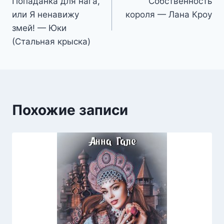
Попаданка для нага,
Собственность
по
или Я ненавижу
короля — Лана Кроу
записям
змей! — Юки
(Стальная крыска)
Похожие записи