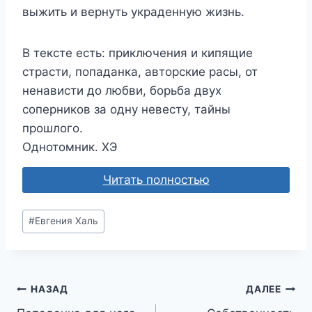
выжить и вернуть украденную жизнь.
В тексте есть: приключения и кипящие
страсти, попаданка, авторские расы, от
ненависти до любви, борьба двух
соперников за одну невесту, тайны
прошлого.
Однотомник. ХЭ
Читать полностью
Метки
#
Евгения Халь
записи:
Навигация
НАЗАД
ДАЛЕЕ