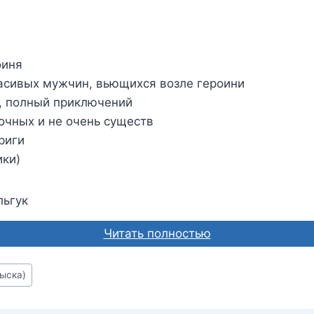
оиня
асивых мужчин, вьющихся возле героини
, полный приключений
очных и не очень существ
риги
ики)
льгук
Читать полностью
ыска)