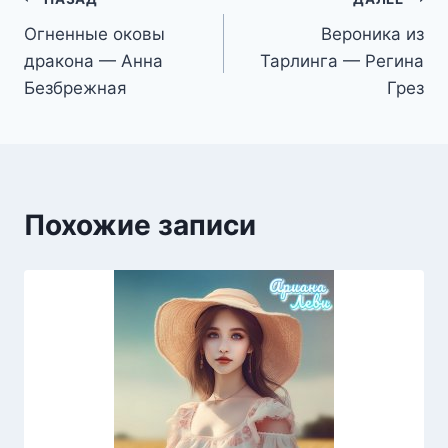
Навигация
Огненные оковы
Вероника из
по
дракона — Анна
Тарлинга — Регина
записям
Безбрежная
Грез
Похожие записи