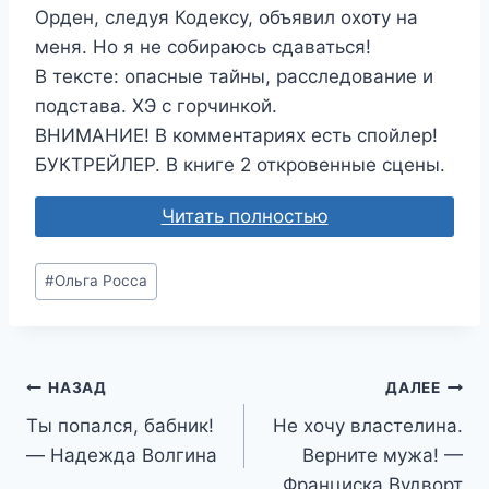
Орден, следуя Кодексу, объявил охоту на
меня. Но я не собираюсь сдаваться!
В тексте: опасные тайны, расследование и
подстава. ХЭ с горчинкой.
ВНИМАНИЕ! В комментариях есть спойлер!
БУКТРЕЙЛЕР. В книге 2 откровенные сцены.
Читать полностью
Метки
#
Ольга Росса
записи:
Навигация
НАЗАД
ДАЛЕЕ
Ты попался, бабник!
Не хочу властелина.
по
— Надежда Волгина
Верните мужа! —
записям
Франциска Вудворт